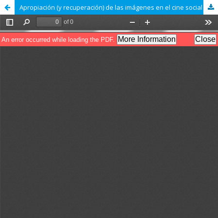
Apropiación (y recuperación) de las imágenes en el cine social (y antisocial) a través de la educación popular. Experiencia y reflexiones desde el taller de C.A.P. de la Escuela Popular de Cine