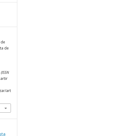
a de
ta de
.
 (ISSN
artir
zar/art
sta