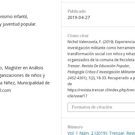
Publicado
ismo infantil,
2019-04-27
y juventud popular.
Cómo citar
Nichel Valenzuela, F. (2019). Experienci
investigación militante como herramien
transformación social con niños y niñas
organizados de la comuna de Recoleta
Trenzar. Revista De Educación Popular,
o, Magíster en Análisis
Pedagogía Crítica E Investigación Militante
ganizaciones de niños y
2452-4301)
,
1
(2), 18-33. Recuperado a p
la Niñez, Municipalidad de
de
il.com
https://revista.trenzar.cl/index.php/tren
icle/view/17
Formatos de citación
Número
Vol. 1 Núm. 2 (2019): Trenzar. Revi