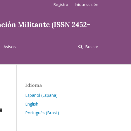
Registro
Iniciar sesión
ación Militante (ISSN 2452-
Avisos
Buscar
Idioma
Español (España)
English
a
Português (Brasil)