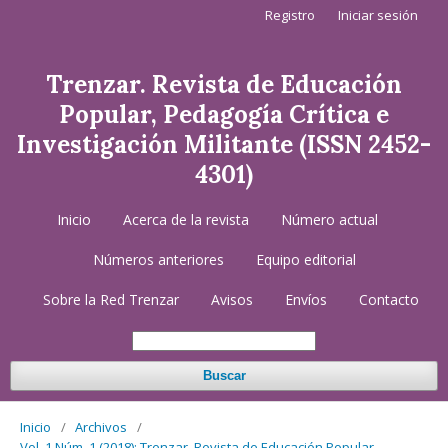
Registro
Iniciar sesión
Trenzar. Revista de Educación
Popular, Pedagogía Crítica e
Investigación Militante (ISSN 2452-
4301)
Inicio
Acerca de la revista
Número actual
Números anteriores
Equipo editorial
Sobre la Red Trenzar
Avisos
Envíos
Contacto
Buscar
Inicio
/
Archivos
/
Vol. 1 Núm. 1 (2018): Trenzar. Revista de Educación Popular,